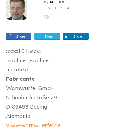
By
Michael
Juni 16, 2014
Share
Tweet
Share
::cck::164::/cck::
::subline::::/subline::
::introtext::
Fabricante
Warnwürfel GmbH
Schönblickstraße 29
D-86453 Dasing
Alemania
www.warnwuerfel.de