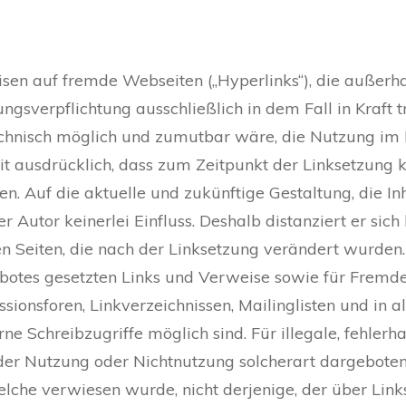
eisen auf fremde Webseiten („Hyperlinks“), die außer
ngsverpflichtung ausschließlich in dem Fall in Kraft 
echnisch möglich und zumutbar wäre, die Nutzung im F
it ausdrücklich, dass zum Zeitpunkt der Linksetzung k
n. Auf die aktuelle und zukünftige Gestaltung, die In
r Autor keinerlei Einfluss. Deshalb distanziert er sich
en Seiten, die nach der Linksetzung verändert wurden. D
ebotes gesetzten Links und Verweise sowie für Fremd
sionsforen, Linkverzeichnissen, Mailinglisten und in
ne Schreibzugriffe möglich sind. Für illegale, fehlerh
der Nutzung oder Nichtnutzung solcherart dargebotene
welche verwiesen wurde, nicht derjenige, der über Link