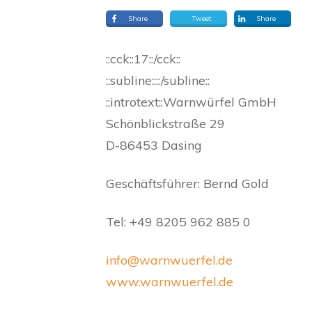
Share
Tweet
Share
::cck::17::/cck::
::subline::::/subline::
::introtext::Warnwürfel GmbH
Schönblickstraße 29
D-86453 Dasing
Geschäftsführer: Bernd Gold
Tel: +49 8205 962 885 0
info@warnwuerfel.de
www.warnwuerfel.de