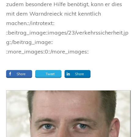
zudem besondere Hilfe benötigt, kann er dies
mit dem Warndreieck nicht kenntlich
machen.::/introtext::
::beitrag_image::images/23/verkehrssicherheit.jp
g::/beitrag_image::
::more_images::0::/more_images::
Share
Tweet
Share