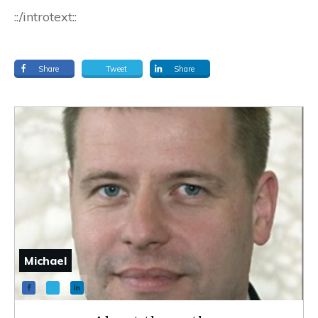
::/introtext::
Share
Tweet
Share
Michael