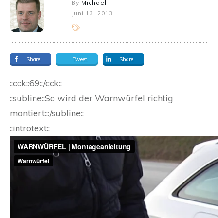
By
Michael
Juni 13, 2013
Share
Tweet
Share
::cck::69::/cck::
::subline::So wird der Warnwürfel richtig
montiert:::/subline::
::introtext::