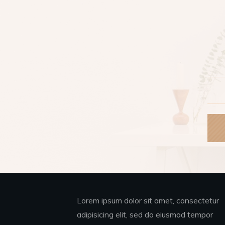
Lorem ipsum dolor sit amet, consectetur
adipisicing elit, sed do eiusmod tempor