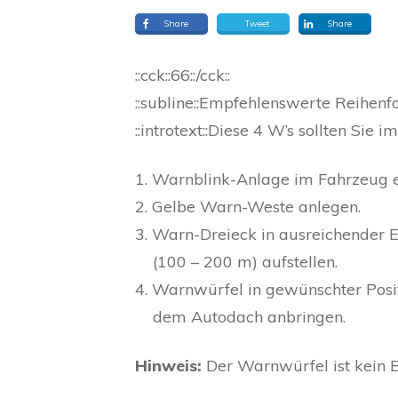
Share
Tweet
Share
::cck::66::/cck::
::subline::Empfehlenswerte Reihenfo
::introtext::Diese 4 W’s sollten Sie 
1. Warnblink-Anlage im Fahrzeug e
2. Gelbe Warn-Weste anlegen.
3. Warn-Dreieck in ausreichender 
(100 – 200 m) aufstellen.
4. Warnwürfel in gewünschter Posi
dem Autodach anbringen.
Hinweis:
Der Warnwürfel ist kein Er