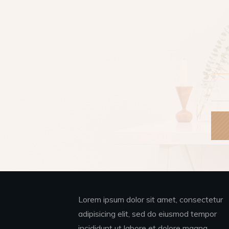
Lorem ipsum dolor sit amet, consectetur
adipisicing elit, sed do eiusmod tempor
incididunt ut labore et dolore magna