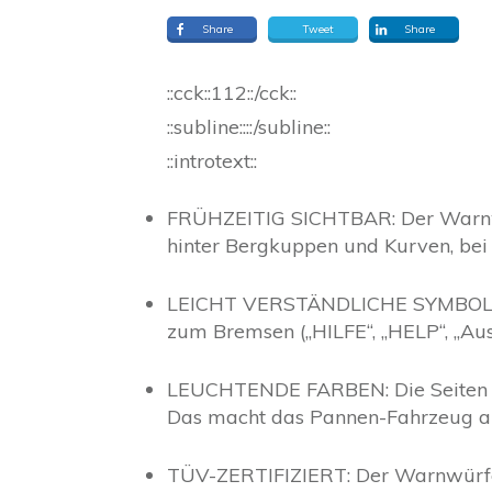
Share
Tweet
Share
::cck::112::/cck::
::subline::::/subline::
::introtext::
FRÜHZEITIG SICHTBAR:
Der Warnw
hinter Bergkuppen und Kurven, be
LEICHT VERSTÄNDLICHE SYMBOLI
zum Bremsen („HILFE“, „HELP“, „Ausru
LEUCHTENDE FARBEN:
Die Seiten 
Das macht das Pannen-Fahrzeug au
TÜV-ZERTIFIZIERT:
Der Warnwürfel