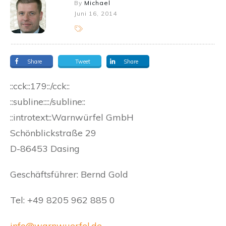
By
Michael
Juni 16, 2014
Share
Tweet
Share
::cck::179::/cck::
::subline::::/subline::
::introtext::Warnwürfel GmbH
Schönblickstraße 29
D-86453 Dasing
Geschäftsführer: Bernd Gold
Tel: +49 8205 962 885 0
info@warnwuerfel.de