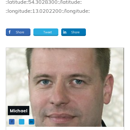
::latitude::54.3028300::/latitude::
::longitude::13.0202200::/longitude::
Share
Tweet
Share
Michael